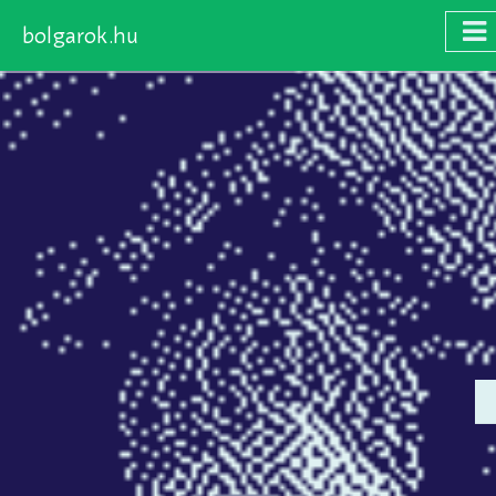
bolgarok.hu
Skip
to
main
content