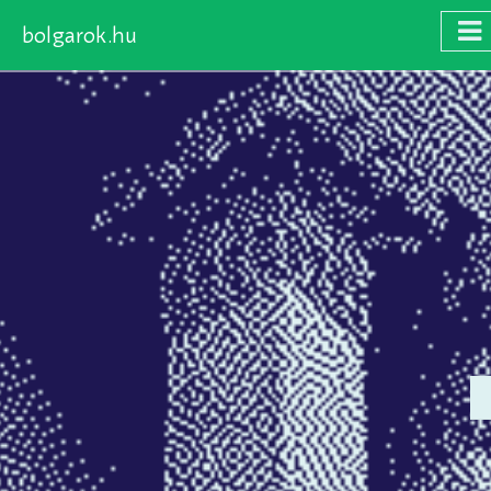
bolgarok.hu
Skip
to
main
content