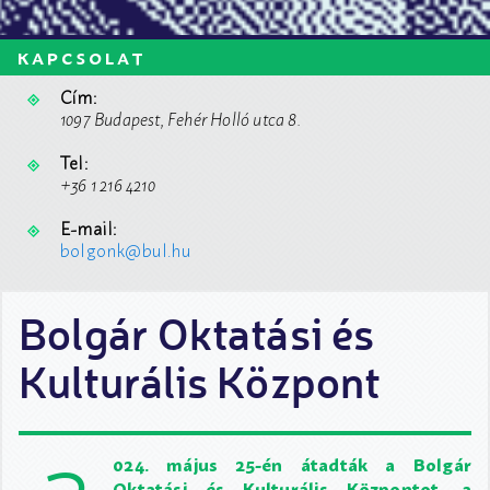
kapcsolat
Cím:
1097 Budapest, Fehér Holló utca 8.
Tel:
+36 1 216 4210
E-mail:
bolgonk@bul.hu
Bolgár Oktatási és
Kulturális Központ
024. május 25-én átadták a Bolgár
Oktatási és Kulturális Központot, a