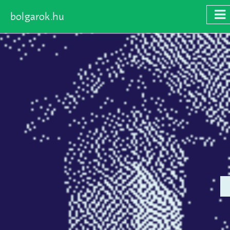
bolgarok.hu
Skip
to
main
content